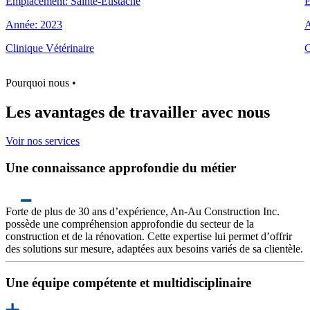
Emplacement:
Sainte-Eustache
E
Année:
2023
A
Clinique Vétérinaire
C
Pourquoi nous
•
Les avantages
de travailler avec nous
Voir nos services
Une connaissance approfondie du métier
Forte de plus de 30 ans d’expérience, An-Au Construction Inc.
possède une compréhension approfondie du secteur de la
construction et de la rénovation. Cette expertise lui permet d’offrir
des solutions sur mesure, adaptées aux besoins variés de sa clientèle.
Une équipe compétente et multidisciplinaire